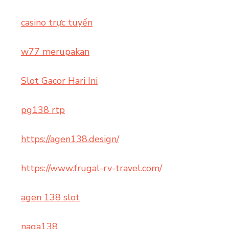
casino trực tuyến
w77 merupakan
Slot Gacor Hari Ini
pg138 rtp
https://agen138.design/
https://www.frugal-rv-travel.com/
agen 138 slot
naga138