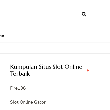
ine
Kumpulan Situs Slot Online
Terbaik
Fire138
Slot Online Gacor