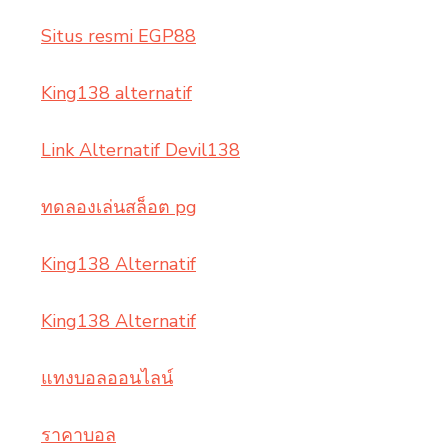
Situs resmi EGP88
King138 alternatif
Link Alternatif Devil138
ทดลองเล่นสล็อต pg
King138 Alternatif
King138 Alternatif
แทงบอลออนไลน์
ราคาบอล