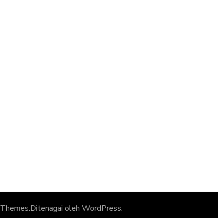
 Themes
.Ditenagai oleh
WordPress
.