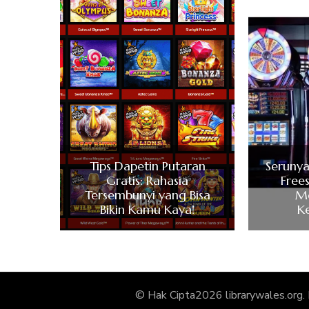
Tips Dapetin Putaran
Seruny
Gratis: Rahasia
Frees
Tersembunyi yang Bisa
Me
Bikin Kamu Kaya!
K
© Hak Cipta2026
librarywales.org
.