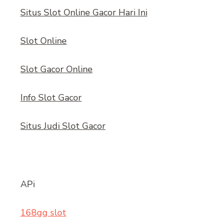
Situs Slot Online Gacor Hari Ini
Slot Online
Slot Gacor Online
Info Slot Gacor
Situs Judi Slot Gacor
APi
168gg slot