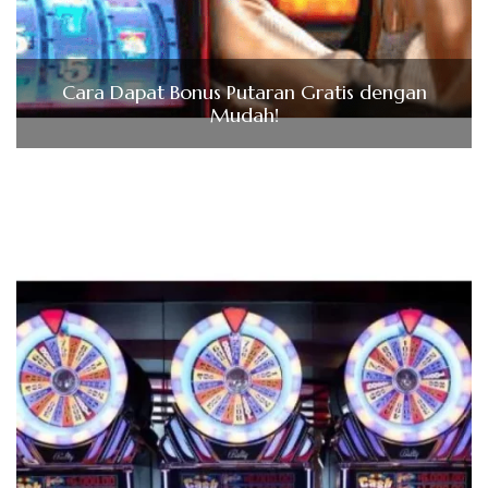
Cara Dapat Bonus Putaran Gratis dengan
Mudah!