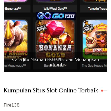
Cara Jitu Nikmati FREESPIN dan Menangkan
Jackpot!
Kumpulan Situs Slot Online Terbaik
Fire138