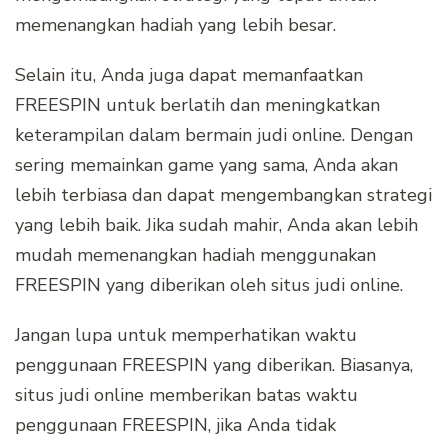
memenangkan hadiah yang lebih besar.
Selain itu, Anda juga dapat memanfaatkan
FREESPIN untuk berlatih dan meningkatkan
keterampilan dalam bermain judi online. Dengan
sering memainkan game yang sama, Anda akan
lebih terbiasa dan dapat mengembangkan strategi
yang lebih baik. Jika sudah mahir, Anda akan lebih
mudah memenangkan hadiah menggunakan
FREESPIN yang diberikan oleh situs judi online.
Jangan lupa untuk memperhatikan waktu
penggunaan FREESPIN yang diberikan. Biasanya,
situs judi online memberikan batas waktu
penggunaan FREESPIN, jika Anda tidak