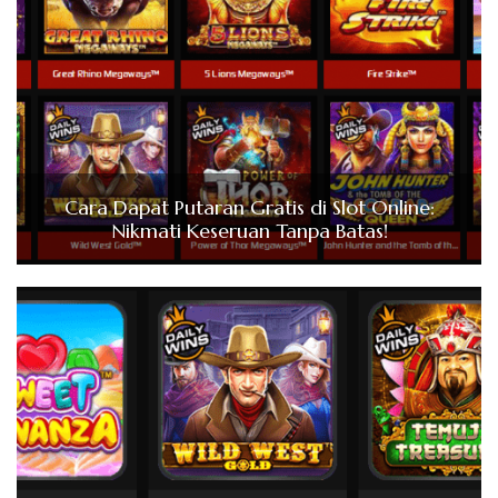
Cara Dapat Putaran Gratis di Slot Online:
Nikmati Keseruan Tanpa Batas!