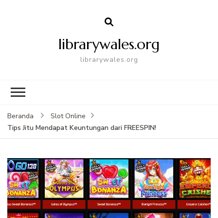
librarywales.org
librarywales.org
Beranda
Slot Online
Tips Jitu Mendapat Keuntungan dari FREESPIN!