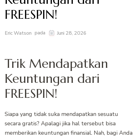
FREESPIN!
pada
Eric Watson
Juni 28, 2026
Trik Mendapatkan
Keuntungan dari
FREESPIN!
Siapa yang tidak suka mendapatkan sesuatu
secara gratis? Apalagi jika hal tersebut bisa
memberikan keuntungan finansial. Nah, bagi Anda