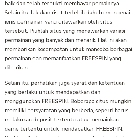
baik dan telah terbukti membayar pemainnya.
Selain itu, lakukan riset terlebih dahulu mengenai
jenis permainan yang ditawarkan oleh situs
tersebut. Pilihlah situs yang menawarkan variasi
permainan yang banyak dan menarik. Hal ini akan
memberikan kesempatan untuk mencoba berbagai
permainan dan memanfaatkan FREESPIN yang
diberikan.
Selain itu, perhatikan juga syarat dan ketentuan
yang berlaku untuk mendapatkan dan
menggunakan FREESPIN. Beberapa situs mungkin
memiliki persyaratan yang berbeda, seperti harus
melakukan deposit tertentu atau memainkan
game tertentu untuk mendapatkan FREESPIN.