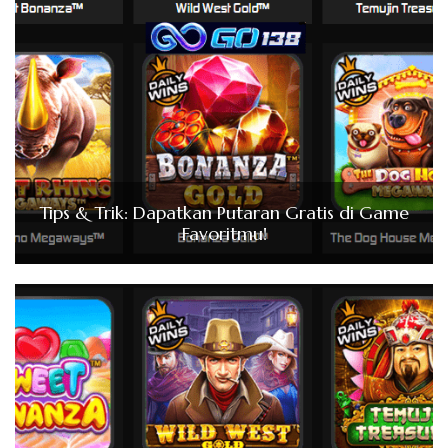
Tips & Trik: Dapatkan Putaran Gratis di Game
Favoritmu!