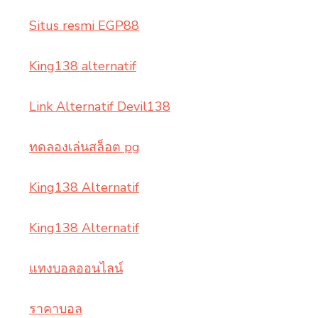
Situs resmi EGP88
King138 alternatif
Link Alternatif Devil138
ทดลองเล่นสล็อต pg
King138 Alternatif
King138 Alternatif
แทงบอลออนไลน์
ราคาบอล