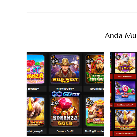
Anda Mung