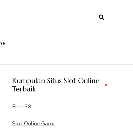
ine
Kumpulan Situs Slot Online
Terbaik
Fire138
Slot Online Gacor