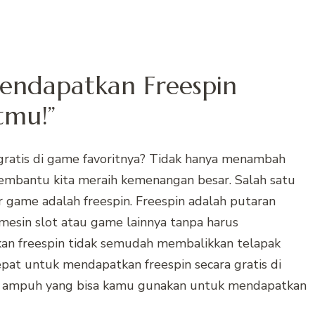
endapatkan Freespin
tmu!”
gratis di game favoritnya? Tidak hanya menambah
membantu kita meraih kemenangan besar. Salah satu
 game adalah freespin. Freespin adalah putaran
mesin slot atau game lainnya tanpa harus
an freespin tidak semudah membalikkan telapak
epat untuk mendapatkan freespin secara gratis di
ps ampuh yang bisa kamu gunakan untuk mendapatkan