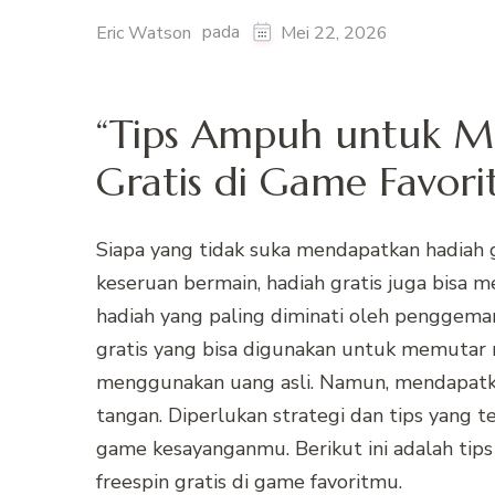
pada
Eric Watson
Mei 22, 2026
“Tips Ampuh untuk M
Gratis di Game Favori
Siapa yang tidak suka mendapatkan hadiah 
keseruan bermain, hadiah gratis juga bisa 
hadiah yang paling diminati oleh penggemar
gratis yang bisa digunakan untuk memutar 
menggunakan uang asli. Namun, mendapatk
tangan. Diperlukan strategi dan tips yang t
game kesayanganmu. Berikut ini adalah ti
freespin gratis di game favoritmu.