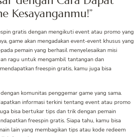
sar dengan Cara Dapat
ame Kesayanganmu!”
espin gratis dengan mengikuti event atau promo yang
anya, game akan mengadakan event-event khusus yang
epada pemain yang berhasil menyelesaikan misi
ngan ragu untuk mengambil tantangan dan
 mendapatkan freespin gratis, kamu juga bisa
ng dengan komunitas penggemar game yang sama.
patkan informasi terkini tentang event atau promo
juga bisa bertukar tips dan trik dengan pemain
apatkan freespin gratis. Siapa tahu, kamu bisa
emain lain yang membagikan tips atau kode redeem