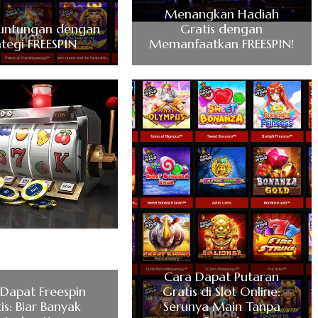
Menangkan Hadiah
euntungan dengan
Gratis dengan
ategi FREESPIN
Memanfaatkan FREESPIN!
Cara Dapat Putaran
Dapat Freespin
Gratis di Slot Online:
is: Biar Banyak
Serunya Main Tanpa