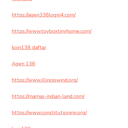
https://agen338login4.com/
https://www.toyboxtinyhome.com/
koin138 daftar
Agen 138
https://www.illinoiswind.org/
https://mamas-indian-land.com/
https://www.constitutioninn.org/