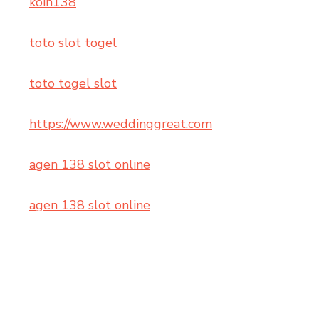
koin138
toto slot togel
toto togel slot
https://www.weddinggreat.com
agen 138 slot online
agen 138 slot online