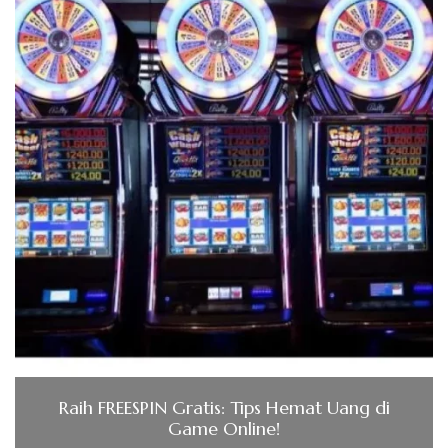
Raih FREESPIN Gratis: Tips Hemat Uang di
Game Online!