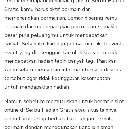
Untuk mendapatkan hadiah gratis di Serbu Hadiah
Gratis, kamu harus aktif bermain dan
memenangkan permainan. Semakin sering kamu
bermain dan memenangkan permainan, semakin
besar pula peluangmu untuk mendapatkan
hadiah. Selain itu, kamu juga bisa mengikuti event-
event yang diselenggarakan oleh situs ini untuk
mendapatkan hadiah lebih banyak lagi. Pastikan
kamu selalu memantau informasi terbaru di situs
tersebut agar tidak ketinggalan kesempatan
untuk mendapatkan hadiah.
Namun, sebelum memutuskan untuk bermain slot
online di Serbu Hadiah Gratis atau situs lainnya,
kamu harus tetap berhati-hati. Jangan pernah
bermain dengan menggunakan uang pinjaman