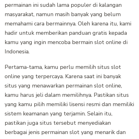
permainan ini sudah lama populer di kalangan
masyarakat, namun masih banyak yang belum
memahami cara bermainnya. Oleh karena itu, kami
hadir untuk memberikan panduan gratis kepada
kamu yang ingin mencoba bermain slot online di
Indonesia.
Pertama-tama, kamu perlu memilih situs slot
online yang terpercaya. Karena saat ini banyak
situs yang menawarkan permainan slot online,
kamu harus jeli dalam memilihnya. Pastikan situs
yang kamu pilih memiliki lisensi resmi dan memiliki
sistem keamanan yang terjamin. Selain itu,
pastikan juga situs tersebut menyediakan
berbagai jenis permainan slot yang menarik dan