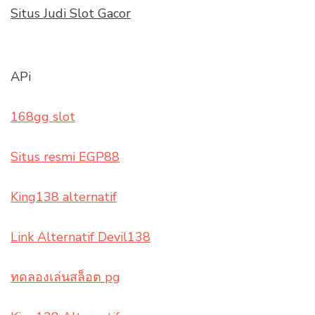
Situs Judi Slot Gacor
APi
168gg slot
Situs resmi EGP88
King138 alternatif
Link Alternatif Devil138
ทดลองเล่นสล็อต pg