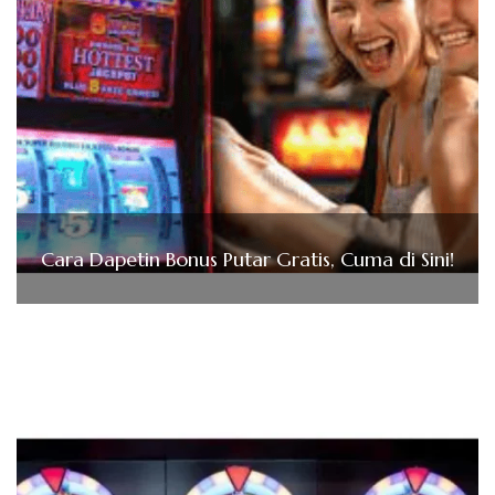
Cara Dapetin Bonus Putar Gratis, Cuma di Sini!