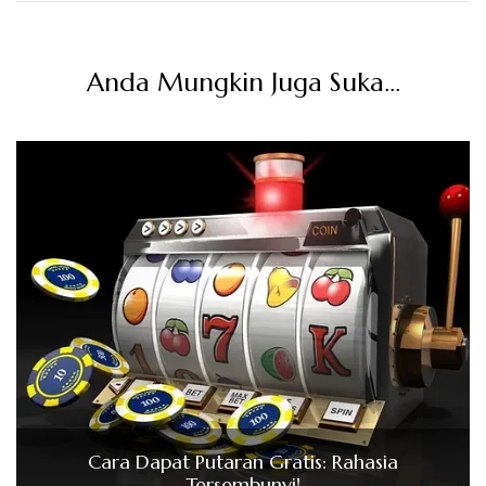
Anda Mungkin Juga Suka...
Cara Dapat Putaran Gratis: Rahasia
Tersembunyi!