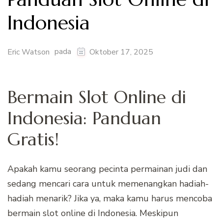
Indonesia
pada
Eric Watson
Oktober 17, 2025
Bermain Slot Online di
Indonesia: Panduan
Gratis!
Apakah kamu seorang pecinta permainan judi dan
sedang mencari cara untuk memenangkan hadiah-
hadiah menarik? Jika ya, maka kamu harus mencoba
bermain slot online di Indonesia. Meskipun