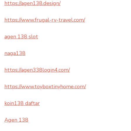
https://agen138.design/
https://www.frugal-rv-travel.com/
agen 138 slot
naga138
https://agen338login4.com/
https://www.toyboxtinyhome.com/
koin138 daftar
Agen 138