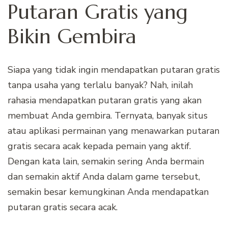
Putaran Gratis yang
Bikin Gembira
Siapa yang tidak ingin mendapatkan putaran gratis
tanpa usaha yang terlalu banyak? Nah, inilah
rahasia mendapatkan putaran gratis yang akan
membuat Anda gembira. Ternyata, banyak situs
atau aplikasi permainan yang menawarkan putaran
gratis secara acak kepada pemain yang aktif.
Dengan kata lain, semakin sering Anda bermain
dan semakin aktif Anda dalam game tersebut,
semakin besar kemungkinan Anda mendapatkan
putaran gratis secara acak.