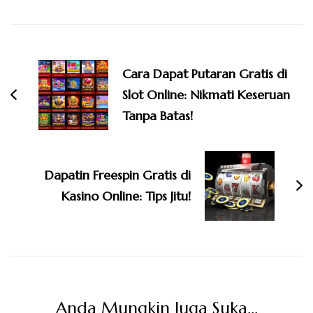
Navigasi
Artikel
Cara Dapat Putaran Gratis di
Slot Online: Nikmati Keseruan
Tanpa Batas!
Dapatin Freespin Gratis di
Kasino Online: Tips Jitu!
Anda Mungkin Juga Suka...