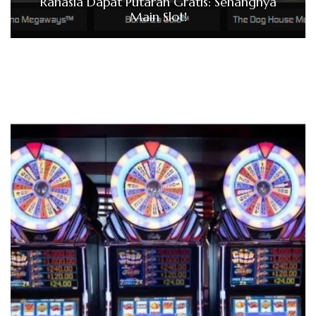
Rahasia Dapat Putaran Gratis: Senangnya
Main Slot!