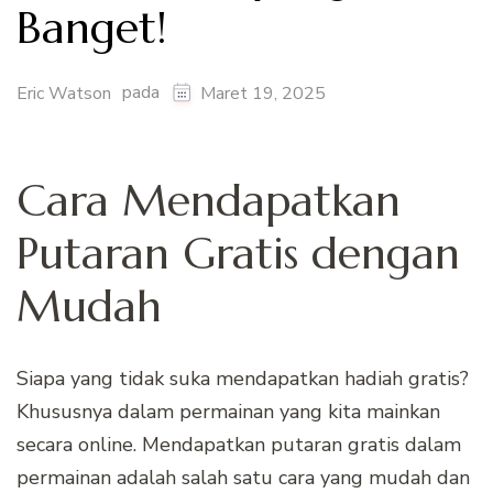
Banget!
pada
Eric Watson
Maret 19, 2025
Cara Mendapatkan
Putaran Gratis dengan
Mudah
Siapa yang tidak suka mendapatkan hadiah gratis?
Khususnya dalam permainan yang kita mainkan
secara online. Mendapatkan putaran gratis dalam
permainan adalah salah satu cara yang mudah dan