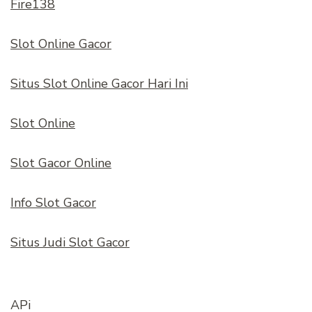
Fire138
Slot Online Gacor
Situs Slot Online Gacor Hari Ini
Slot Online
Slot Gacor Online
Info Slot Gacor
Situs Judi Slot Gacor
APi