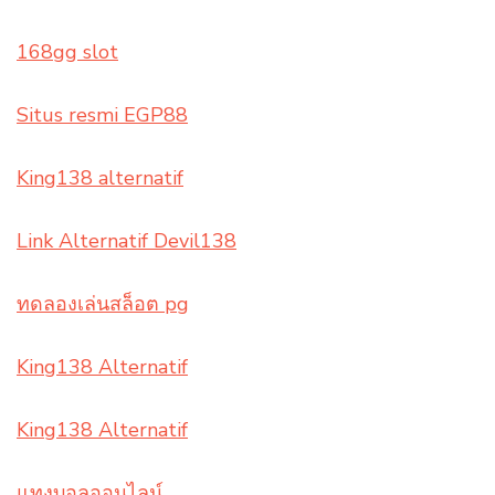
168gg slot
Situs resmi EGP88
King138 alternatif
Link Alternatif Devil138
ทดลองเล่นสล็อต pg
King138 Alternatif
King138 Alternatif
แทงบอลออนไลน์