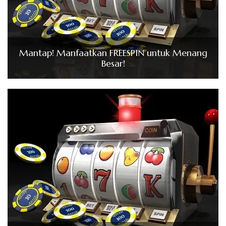
Mantap! Manfaatkan FREESPIN untuk Menang
Besar!