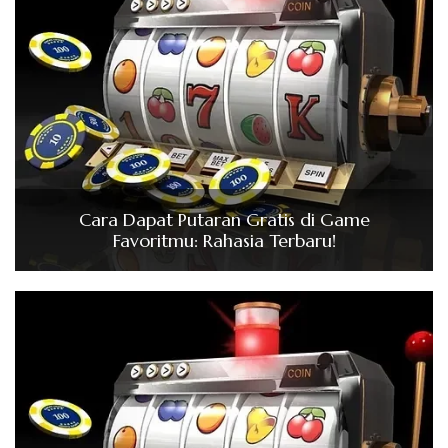
Cara Dapat Putaran Gratis di Game
Favoritmu: Rahasia Terbaru!