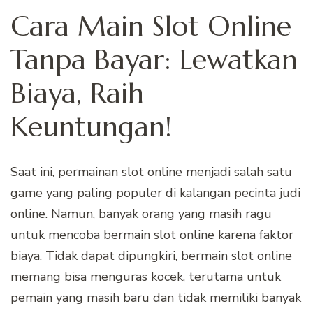
Cara Main Slot Online
Tanpa Bayar: Lewatkan
Biaya, Raih
Keuntungan!
Saat ini, permainan slot online menjadi salah satu
game yang paling populer di kalangan pecinta judi
online. Namun, banyak orang yang masih ragu
untuk mencoba bermain slot online karena faktor
biaya. Tidak dapat dipungkiri, bermain slot online
memang bisa menguras kocek, terutama untuk
pemain yang masih baru dan tidak memiliki banyak