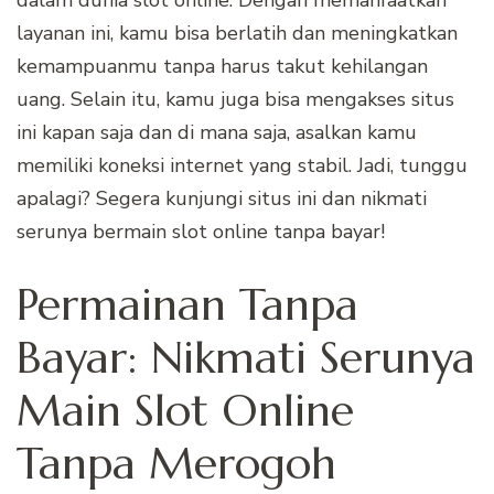
dalam dunia slot online. Dengan memanfaatkan
layanan ini, kamu bisa berlatih dan meningkatkan
kemampuanmu tanpa harus takut kehilangan
uang. Selain itu, kamu juga bisa mengakses situs
ini kapan saja dan di mana saja, asalkan kamu
memiliki koneksi internet yang stabil. Jadi, tunggu
apalagi? Segera kunjungi situs ini dan nikmati
serunya bermain slot online tanpa bayar!
Permainan Tanpa
Bayar: Nikmati Serunya
Main Slot Online
Tanpa Merogoh