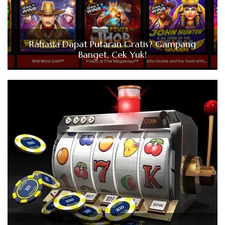
Rahasia Dapat Putaran Gratis? Gampang
Banget, Cek Yuk!