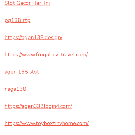
Slot Gacor Hari Ini
pg138 rtp
https://agen138.design/
https://www.frugal-rv-travel.com/
agen 138 slot
naga138
https://agen338login4.com/
https://www.toyboxtinyhome.com/