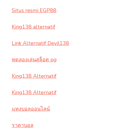
Situs resmi EGP88
King138 alternatif
Link Alternatif Devil138
ทดลองเล่นสล็อต pg
King138 Alternatif
King138 Alternatif
แทงบอลออนไลน์
ราคาบอล