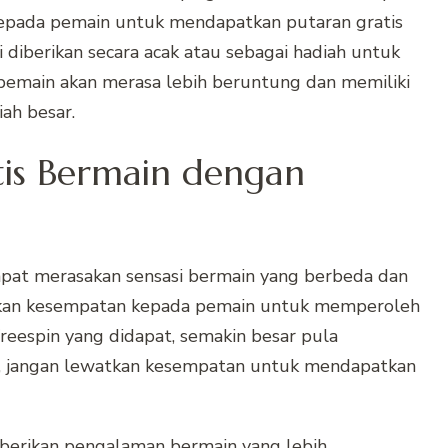
epada pemain untuk mendapatkan putaran gratis
i diberikan secara acak atau sebagai hadiah untuk
 pemain akan merasa lebih beruntung dan memiliki
ah besar.
is Bermain dengan
apat merasakan sensasi bermain yang berbeda dan
berikan kesempatan kepada pemain untuk memperoleh
freespin yang didapat, semakin besar pula
u, jangan lewatkan kesempatan untuk mendapatkan
mberikan pengalaman bermain yang lebih