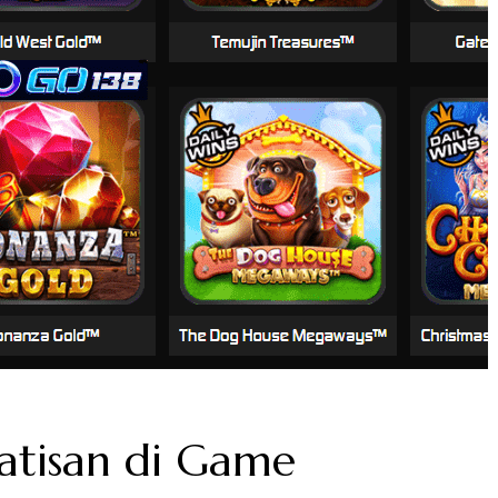
atisan di Game