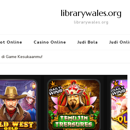
librarywales.org
librarywales.org
lot Online
Casino Online
Judi Bola
Judi Onl
n di Game Kesukaanmu!