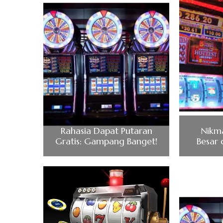
Rahasia Dapat Putaran
Nikm
Gratis: Gampang Banget!
Besar 