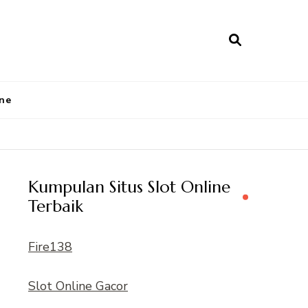
ine
Kumpulan Situs Slot Online
Terbaik
Fire138
Slot Online Gacor