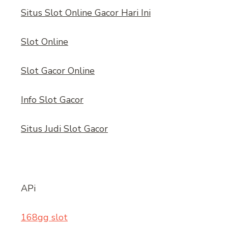
Situs Slot Online Gacor Hari Ini
Slot Online
Slot Gacor Online
Info Slot Gacor
Situs Judi Slot Gacor
APi
168gg slot