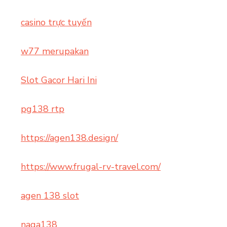
casino trực tuyến
w77 merupakan
Slot Gacor Hari Ini
pg138 rtp
https://agen138.design/
https://www.frugal-rv-travel.com/
agen 138 slot
naga138