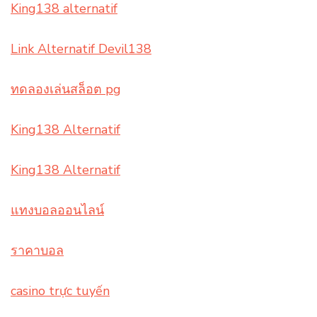
King138 alternatif
Link Alternatif Devil138
ทดลองเล่นสล็อต pg
King138 Alternatif
King138 Alternatif
แทงบอลออนไลน์
ราคาบอล
casino trực tuyến