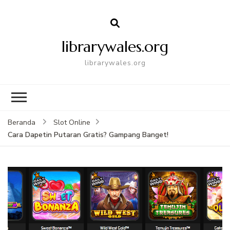
librarywales.org
librarywales.org
Beranda
Slot Online
Cara Dapetin Putaran Gratis? Gampang Banget!