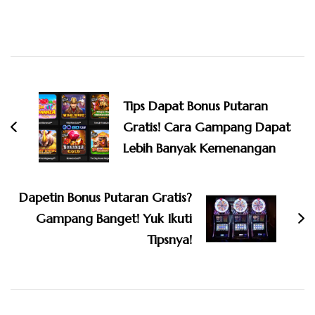
Navigasi
Artikel
Tips Dapat Bonus Putaran
Gratis! Cara Gampang Dapat
Lebih Banyak Kemenangan
Dapetin Bonus Putaran Gratis?
Gampang Banget! Yuk Ikuti
Tipsnya!