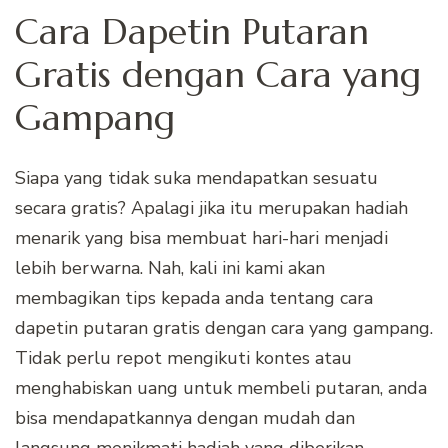
Cara Dapetin Putaran
Gratis dengan Cara yang
Gampang
Siapa yang tidak suka mendapatkan sesuatu
secara gratis? Apalagi jika itu merupakan hadiah
menarik yang bisa membuat hari-hari menjadi
lebih berwarna. Nah, kali ini kami akan
membagikan tips kepada anda tentang cara
dapetin putaran gratis dengan cara yang gampang.
Tidak perlu repot mengikuti kontes atau
menghabiskan uang untuk membeli putaran, anda
bisa mendapatkannya dengan mudah dan
langsung menikmati hadiah yang diberikan.