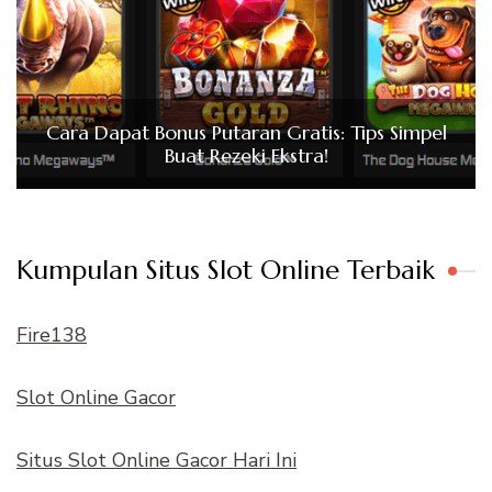
Cara Dapat Bonus Putaran Gratis: Tips Simpel
Buat Rezeki Ekstra!
Kumpulan Situs Slot Online Terbaik
Fire138
Slot Online Gacor
Situs Slot Online Gacor Hari Ini