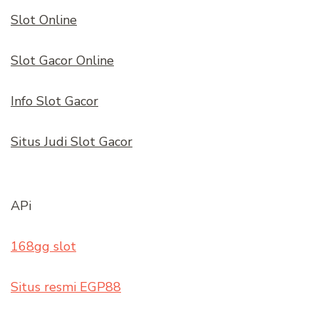
Slot Online
Slot Gacor Online
Info Slot Gacor
Situs Judi Slot Gacor
APi
168gg slot
Situs resmi EGP88