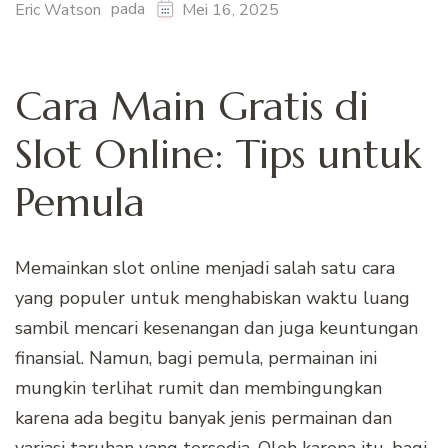
pada
Eric Watson
Mei 16, 2025
Cara Main Gratis di
Slot Online: Tips untuk
Pemula
Memainkan slot online menjadi salah satu cara
yang populer untuk menghabiskan waktu luang
sambil mencari kesenangan dan juga keuntungan
finansial. Namun, bagi pemula, permainan ini
mungkin terlihat rumit dan membingungkan
karena ada begitu banyak jenis permainan dan