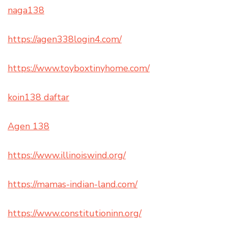
naga138
https://agen338login4.com/
https://www.toyboxtinyhome.com/
koin138 daftar
Agen 138
https://www.illinoiswind.org/
https://mamas-indian-land.com/
https://www.constitutioninn.org/