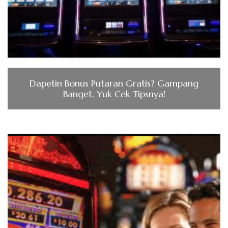
Dapetin Bonus Putaran Gratis? Gampang
Banget, Yuk Cek Tipsnya!