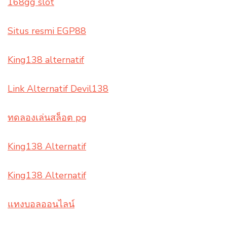
168gg slot
Situs resmi EGP88
King138 alternatif
Link Alternatif Devil138
ทดลองเล่นสล็อต pg
King138 Alternatif
King138 Alternatif
แทงบอลออนไลน์