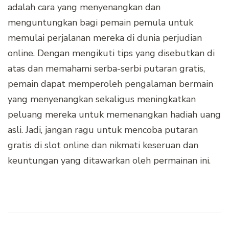
adalah cara yang menyenangkan dan
menguntungkan bagi pemain pemula untuk
memulai perjalanan mereka di dunia perjudian
online. Dengan mengikuti tips yang disebutkan di
atas dan memahami serba-serbi putaran gratis,
pemain dapat memperoleh pengalaman bermain
yang menyenangkan sekaligus meningkatkan
peluang mereka untuk memenangkan hadiah uang
asli. Jadi, jangan ragu untuk mencoba putaran
gratis di slot online dan nikmati keseruan dan
keuntungan yang ditawarkan oleh permainan ini.
Navigasi