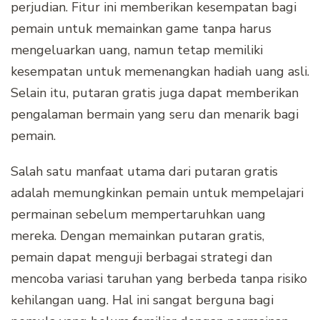
perjudian. Fitur ini memberikan kesempatan bagi
pemain untuk memainkan game tanpa harus
mengeluarkan uang, namun tetap memiliki
kesempatan untuk memenangkan hadiah uang asli.
Selain itu, putaran gratis juga dapat memberikan
pengalaman bermain yang seru dan menarik bagi
pemain.
Salah satu manfaat utama dari putaran gratis
adalah memungkinkan pemain untuk mempelajari
permainan sebelum mempertaruhkan uang
mereka. Dengan memainkan putaran gratis,
pemain dapat menguji berbagai strategi dan
mencoba variasi taruhan yang berbeda tanpa risiko
kehilangan uang. Hal ini sangat berguna bagi