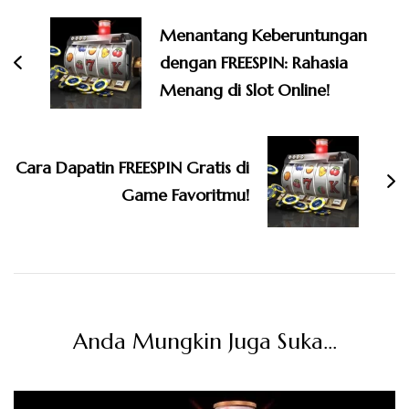
Artikel
Menantang Keberuntungan
dengan FREESPIN: Rahasia
Menang di Slot Online!
Cara Dapatin FREESPIN Gratis di
Game Favoritmu!
Anda Mungkin Juga Suka...