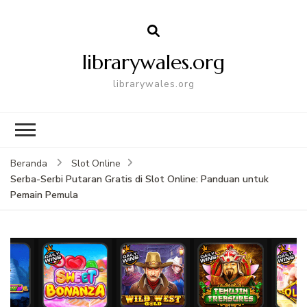
librarywales.org
librarywales.org
Beranda
Slot Online
Serba-Serbi Putaran Gratis di Slot Online: Panduan untuk
Pemain Pemula