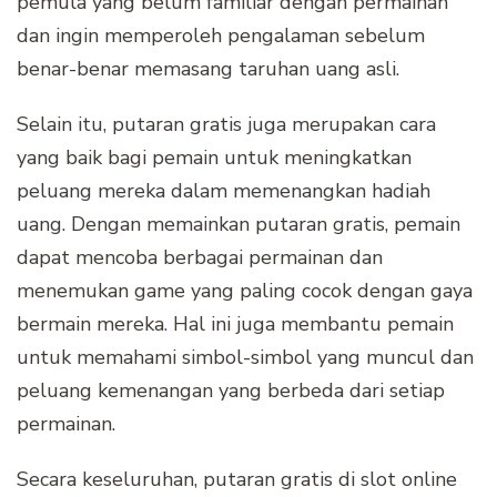
pemula yang belum familiar dengan permainan
dan ingin memperoleh pengalaman sebelum
benar-benar memasang taruhan uang asli.
Selain itu, putaran gratis juga merupakan cara
yang baik bagi pemain untuk meningkatkan
peluang mereka dalam memenangkan hadiah
uang. Dengan memainkan putaran gratis, pemain
dapat mencoba berbagai permainan dan
menemukan game yang paling cocok dengan gaya
bermain mereka. Hal ini juga membantu pemain
untuk memahami simbol-simbol yang muncul dan
peluang kemenangan yang berbeda dari setiap
permainan.
Secara keseluruhan, putaran gratis di slot online