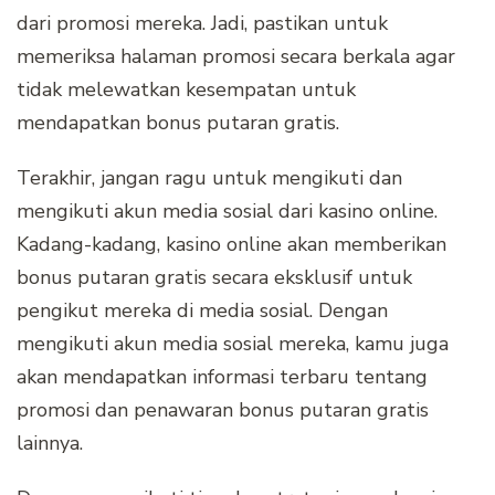
dari promosi mereka. Jadi, pastikan untuk
memeriksa halaman promosi secara berkala agar
tidak melewatkan kesempatan untuk
mendapatkan bonus putaran gratis.
Terakhir, jangan ragu untuk mengikuti dan
mengikuti akun media sosial dari kasino online.
Kadang-kadang, kasino online akan memberikan
bonus putaran gratis secara eksklusif untuk
pengikut mereka di media sosial. Dengan
mengikuti akun media sosial mereka, kamu juga
akan mendapatkan informasi terbaru tentang
promosi dan penawaran bonus putaran gratis
lainnya.