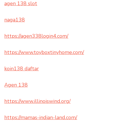
agen 138 slot
naga138
https://agen338login4.com/
https://www.toyboxtinyhome.com/
koin138 daftar
Agen 138
https://www.illinoiswind.org/
https://mamas-indian-land.com/