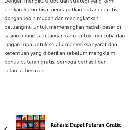
Dengan mengikuti tips dan strategi yang kami
berikan, kamu bisa mendapatkan putaran gratis
dengan lebih mudah dan meningkatkan
peluangmu untuk memenangkan hadiah besar di
kasino online. Jadi, jangan ragu untuk mencoba dan
jangan lupa untuk selalu memeriksa syarat dan
ketentuan yang diberikan sebelum mengklaim
bonus putaran gratis. Semoga berhasil dan
selamat bermain!
Navigasi
Artikel
Rahasia Dapat Putaran Gratis: