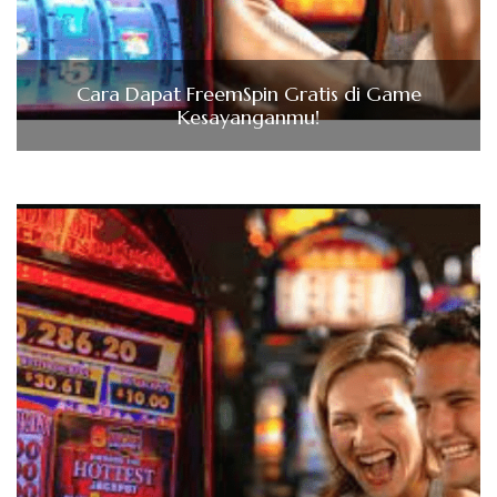
Cara Dapat FreemSpin Gratis di Game
Kesayanganmu!