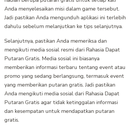
hadiah berupa putaran gratis untuk setiap kali
Anda menyelesaikan misi dalam game tersebut.
Jadi pastikan Anda mengunduh aplikasi ini terlebih
dahulu sebelum melanjutkan ke tips selanjutnya.
Selanjutnya, pastikan Anda memeriksa dan
mengikuti media sosial resmi dari Rahasia Dapat
Putaran Gratis. Media sosial ini biasanya
memberikan informasi terbaru tentang event atau
promo yang sedang berlangsung, termasuk event
yang memberikan putaran gratis. Jadi pastikan
Anda mengikuti media sosial dari Rahasia Dapat
Putaran Gratis agar tidak ketinggalan informasi
dan kesempatan untuk mendapatkan putaran
gratis.