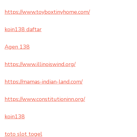
https://www.toyboxtinyhome.com/
koin138 daftar
Agen 138
https://www.illinoiswind.org/
https://mamas-indian-land.com/
https://www.constitutioninn.org/
koin138
toto slot togel