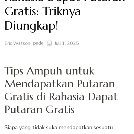
Gratis: Triknya
Diungkap!
pada
Eric Watson
Juli 1, 2025
Tips Ampuh untuk
Mendapatkan Putaran
Gratis di Rahasia Dapat
Putaran Gratis
Siapa yang tidak suka mendapatkan sesuatu