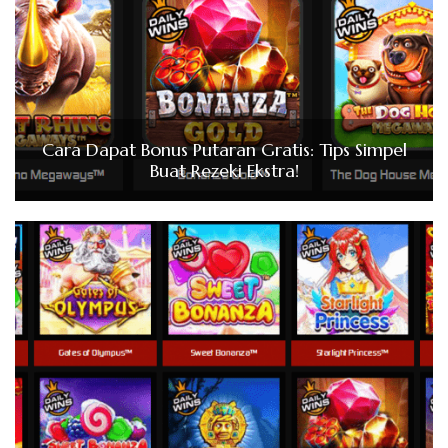
Cara Dapat Bonus Putaran Gratis: Tips Simpel
Buat Rezeki Ekstra!