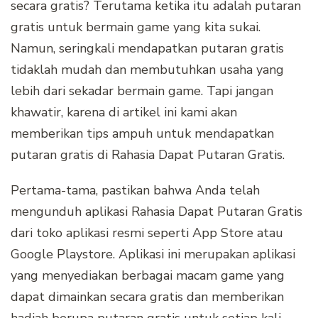
secara gratis? Terutama ketika itu adalah putaran
gratis untuk bermain game yang kita sukai.
Namun, seringkali mendapatkan putaran gratis
tidaklah mudah dan membutuhkan usaha yang
lebih dari sekadar bermain game. Tapi jangan
khawatir, karena di artikel ini kami akan
memberikan tips ampuh untuk mendapatkan
putaran gratis di Rahasia Dapat Putaran Gratis.
Pertama-tama, pastikan bahwa Anda telah
mengunduh aplikasi Rahasia Dapat Putaran Gratis
dari toko aplikasi resmi seperti App Store atau
Google Playstore. Aplikasi ini merupakan aplikasi
yang menyediakan berbagai macam game yang
dapat dimainkan secara gratis dan memberikan