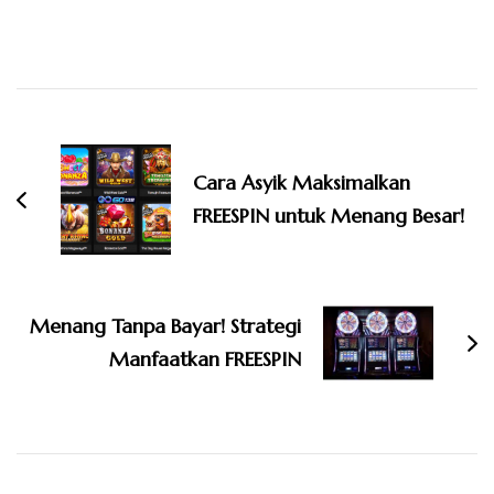
Navigasi
Artikel
Cara Asyik Maksimalkan
FREESPIN untuk Menang Besar!
Menang Tanpa Bayar! Strategi
Manfaatkan FREESPIN