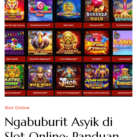
Slot Online
Ngabuburit Asyik di
Slot Online: Panduan