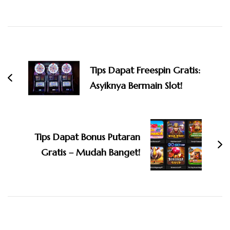
Navigasi
Artikel
Tips Dapat Freespin Gratis:
Asyiknya Bermain Slot!
Tips Dapat Bonus Putaran
Gratis – Mudah Banget!