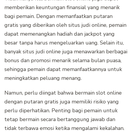
memberikan keuntungan finansial yang menarik
bagi pemain. Dengan memanfaatkan putaran
gratis yang diberikan oleh situs judi online, pemain
dapat memenangkan hadiah dan jackpot yang
besar tanpa harus mengeluarkan uang. Selain itu,
banyak situs judi online juga menawarkan berbagai
bonus dan promosi menarik selama bulan puasa,
sehingga pemain dapat memanfaatkannya untuk
meningkatkan peluang menang.
Namun, perlu diingat bahwa bermain slot online
dengan putaran gratis juga memiliki risiko yang
perlu diperhatikan. Penting bagi pemain untuk
tetap bermain secara bertanggung jawab dan
tidak terbawa emosi ketika mengalami kekalahan.