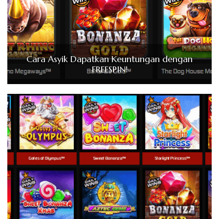
Cara Asyik Dapatkan Keuntungan dengan
FREESPIN!