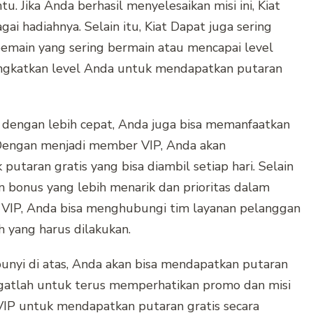
. Jika Anda berhasil menyelesaikan misi ini, Kiat
i hadiahnya. Selain itu, Kiat Dapat juga sering
emain yang sering bermain atau mencapai level
 tingkatkan level Anda untuk mendapatkan putaran
s dengan lebih cepat, Anda juga bisa memanfaatkan
. Dengan menjadi member VIP, Anda akan
taran gratis yang bisa diambil setiap hari. Selain
 bonus yang lebih menarik dan prioritas dalam
VIP, Anda bisa menghubungi tim layanan pelanggan
 yang harus dilakukan.
nyi di atas, Anda akan bisa mendapatkan putaran
Ingatlah untuk terus memperhatikan promo dan misi
VIP untuk mendapatkan putaran gratis secara