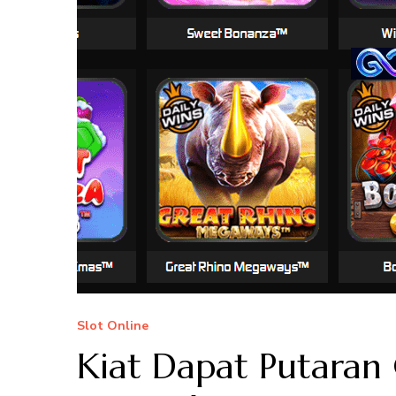
Slot Online
Kiat Dapat Putaran 