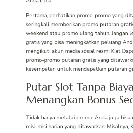
Anda coba.
Pertama, perhatikan promo-promo yang dita
seringkali memberikan promo putaran grati
weekend atau promo ulang tahun. Jangan l
gratis yang bisa meningkatkan peluang Anda
mengikuti akun media sosial resmi Kiat Da
promo-promo putaran gratis yang ditawarka
kesempatan untuk mendapatkan putaran grat
Putar Slot Tanpa Biaya
Menangkan Bonus Seca
Tidak hanya melalui promo, Anda juga bisa 
misi-misi harian yang ditawarkan. Misalnya