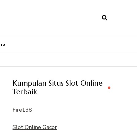
ine
Kumpulan Situs Slot Online
Terbaik
Fire138
Slot Online Gacor