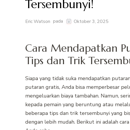
Tersembunyi!
pada
Eric Watson
Oktober 3, 2025
Cara Mendapatkan Put
Tips dan Trik Tersemb
Siapa yang tidak suka mendapatkan putaran 
putaran gratis, Anda bisa memperbesar pe
mengeluarkan biaya tambahan. Namun, sering
kepada pemain yang beruntung atau melalui
beberapa tips dan trik tersembunyi yang b
dengan lebih mudah. Berikut ini adalah car