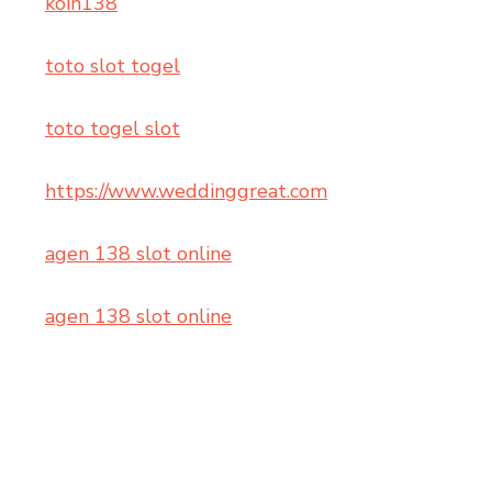
koin138
toto slot togel
toto togel slot
https://www.weddinggreat.com
agen 138 slot online
agen 138 slot online