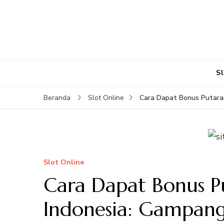
S
Cara Dapat Bonus Putaran
Beranda
Slot Online
Slot Online
Cara Dapat Bonus Pu
Indonesia: Gampang