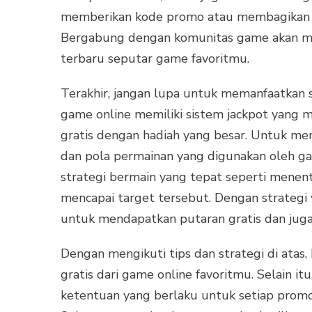
memberikan kode promo atau membagikan s
Bergabung dengan komunitas game akan m
terbaru seputar game favoritmu.
Terakhir, jangan lupa untuk memanfaatkan 
game online memiliki sistem jackpot yan
gratis dengan hadiah yang besar. Untuk m
dan pola permainan yang digunakan oleh ga
strategi bermain yang tepat seperti menen
mencapai target tersebut. Dengan strategi
untuk mendapatkan putaran gratis dan juga
Dengan mengikuti tips dan strategi di ata
gratis dari game online favoritmu. Selain i
ketentuan yang berlaku untuk setiap promos