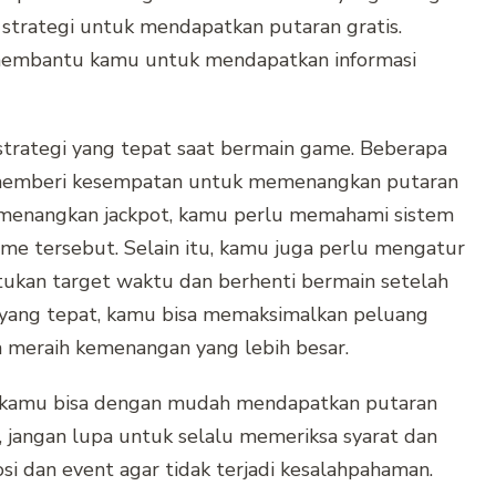
trategi untuk mendapatkan putaran gratis.
embantu kamu untuk mendapatkan informasi
strategi yang tepat saat bermain game. Beberapa
g memberi kesempatan untuk memenangkan putaran
emenangkan jackpot, kamu perlu memahami sistem
me tersebut. Selain itu, kamu juga perlu mengatur
tukan target waktu dan berhenti bermain setelah
 yang tepat, kamu bisa memaksimalkan peluang
 meraih kemenangan yang lebih besar.
s, kamu bisa dengan mudah mendapatkan putaran
tu, jangan lupa untuk selalu memeriksa syarat dan
i dan event agar tidak terjadi kesalahpahaman.