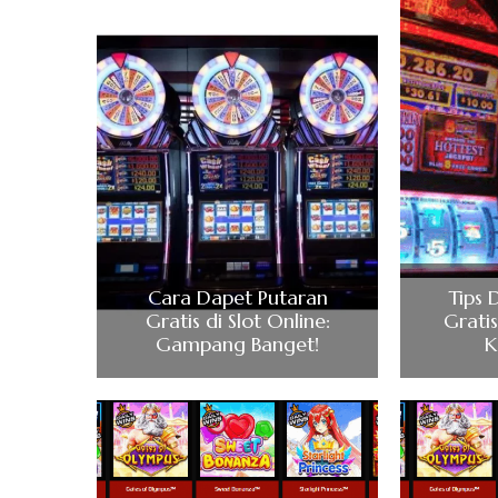
Cara Dapet Putaran
Tips 
Gratis di Slot Online:
Grati
Gampang Banget!
K