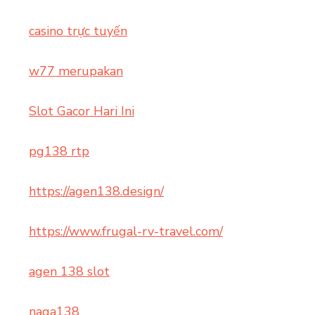
casino trực tuyến
w77 merupakan
Slot Gacor Hari Ini
pg138 rtp
https://agen138.design/
https://www.frugal-rv-travel.com/
agen 138 slot
naga138