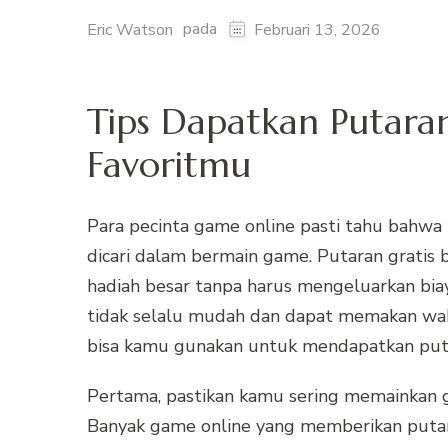
pada
Eric Watson
Februari 13, 2026
Tips Dapatkan Putara
Favoritmu
Para pecinta game online pasti tahu bahwa 
dicari dalam bermain game. Putaran grati
hadiah besar tanpa harus mengeluarkan bi
tidak selalu mudah dan dapat memakan wakt
bisa kamu gunakan untuk mendapatkan putar
Pertama, pastikan kamu sering memainkan g
Banyak game online yang memberikan putar