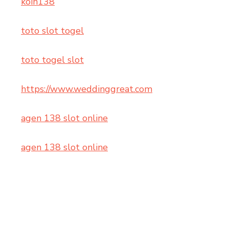
koin138
toto slot togel
toto togel slot
https://www.weddinggreat.com
agen 138 slot online
agen 138 slot online