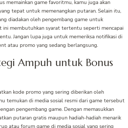
erus memainkan game favoritmu, kamu juga akan
ang tepat untuk memenangkan putaran. Selain itu,
yang diadakan oleh pengembang game untuk
nt ini membutuhkan syarat tertentu seperti mencapai
entu. Jangan lupa juga untuk memeriksa notifikasi di
ent atau promo yang sedang berlangsung.
tegi Ampuh untuk Bonus
aatkan kode promo yang sering diberikan oleh
u temukan di media sosial resmi dari game tersebut
ma dengan pengembang game. Dengan memasukkan
tkan putaran gratis maupun hadiah-hadiah menarik
 grup atau forum game di media sosial yang sering