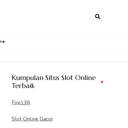
ine
Kumpulan Situs Slot Online
Terbaik
Fire138
Slot Online Gacor