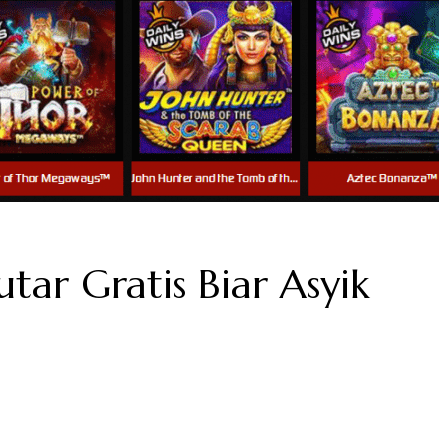
tar Gratis Biar Asyik