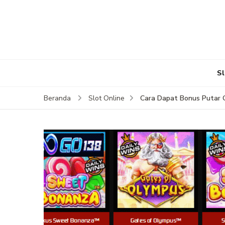
S
Cara Dapat Bonus Putar Gr
Beranda
Slot Online