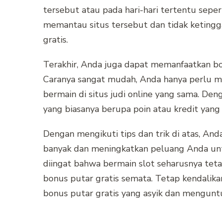
tersebut atau pada hari-hari tertentu seper
memantau situs tersebut dan tidak keting
gratis.
Terakhir, Anda juga dapat memanfaatkan bonu
Caranya sangat mudah, Anda hanya perlu m
bermain di situs judi online yang sama. De
yang biasanya berupa poin atau kredit yang
Dengan mengikuti tips dan trik di atas, An
banyak dan meningkatkan peluang Anda un
diingat bahwa bermain slot seharusnya tet
bonus putar gratis semata. Tetap kendalika
bonus putar gratis yang asyik dan mengunt