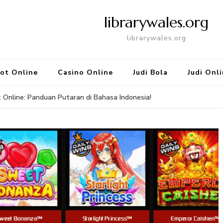
librarywales.org
librarywales.org
lot Online
Casino Online
Judi Bola
Judi Onl
t Online: Panduan Putaran di Bahasa Indonesia!