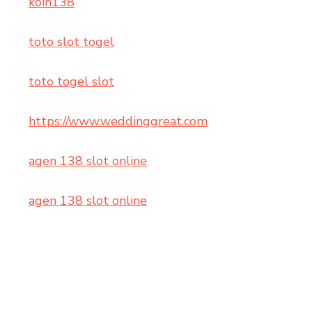
koin138
toto slot togel
toto togel slot
https://www.weddinggreat.com
agen 138 slot online
agen 138 slot online