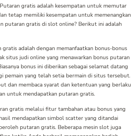
. Putaran gratis adalah kesempatan untuk memutar
 dan tetap memiliki kesempatan untuk memenangkan
utaran gratis di slot online? Berikut ini adalah
n gratis adalah dengan memanfaatkan bonus-bonus
yak situs judi online yang menawarkan bonus putaran
Biasanya bonus ini diberikan sebagai selamat datang
i pemain yang telah setia bermain di situs tersebut.
ut dan membaca syarat dan ketentuan yang berlaku
n untuk mendapatkan putaran gratis.
ran gratis melalui fitur tambahan atau bonus yang
rhasil mendapatkan simbol scatter yang ditandai
roleh putaran gratis. Beberapa mesin slot juga