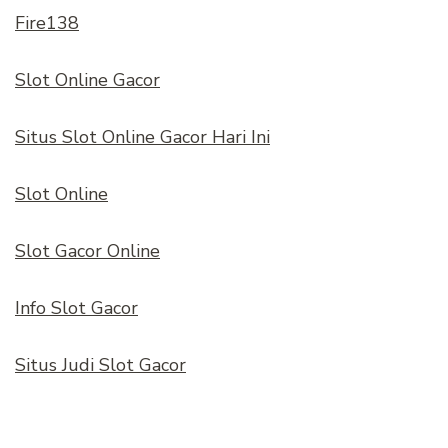
Fire138
Slot Online Gacor
Situs Slot Online Gacor Hari Ini
Slot Online
Slot Gacor Online
Info Slot Gacor
Situs Judi Slot Gacor