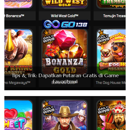
Tips & Trik: Dapatkan Putaran Gratis di Game
Favoritmu!