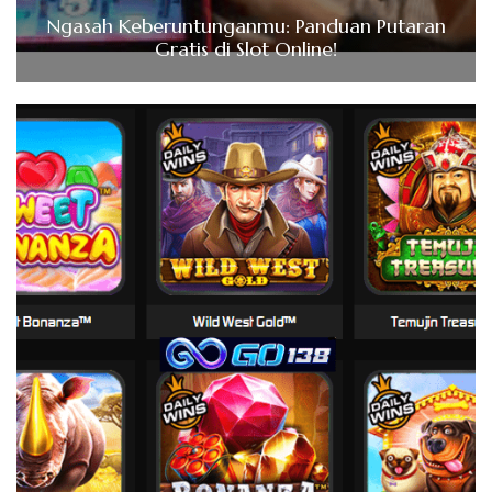
Ngasah Keberuntunganmu: Panduan Putaran
Gratis di Slot Online!