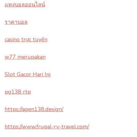
แทงบอลออนไลน์
ราคาบอล
casino trực tuyến
w77 merupakan
Slot Gacor Hari Ini
pg138 rtp
https://agen138.design/
https://www.frugal-rv-travel.com/