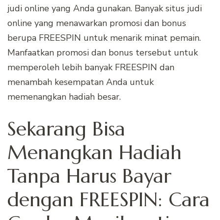
judi online yang Anda gunakan. Banyak situs judi
online yang menawarkan promosi dan bonus
berupa FREESPIN untuk menarik minat pemain.
Manfaatkan promosi dan bonus tersebut untuk
memperoleh lebih banyak FREESPIN dan
menambah kesempatan Anda untuk
memenangkan hadiah besar.
Sekarang Bisa
Menangkan Hadiah
Tanpa Harus Bayar
dengan FREESPIN: Cara