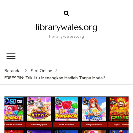
librarywales.org
librarywales.org
Beranda
Slot Online
FREESPIN: Trik Jitu Menangkan Hadiah Tanpa Modal!