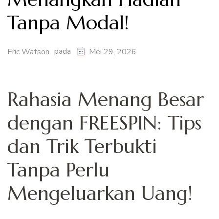
Tanpa Modal!
pada
Eric Watson
Mei 29, 2026
Rahasia Menang Besar
dengan FREESPIN: Tips
dan Trik Terbukti
Tanpa Perlu
Mengeluarkan Uang!