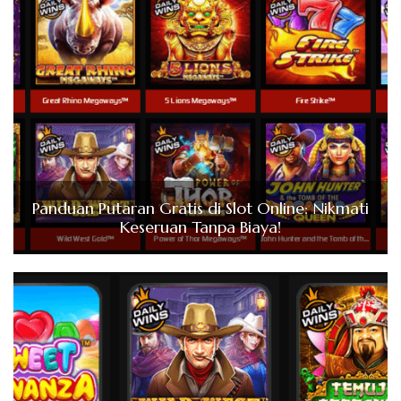
Panduan Putaran Gratis di Slot Online: Nikmati
Keseruan Tanpa Biaya!