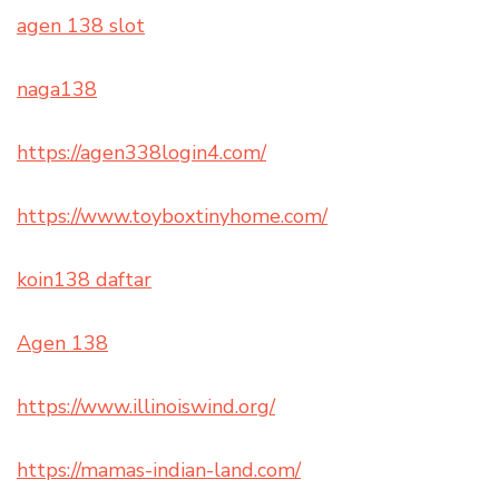
agen 138 slot
naga138
https://agen338login4.com/
https://www.toyboxtinyhome.com/
koin138 daftar
Agen 138
https://www.illinoiswind.org/
https://mamas-indian-land.com/