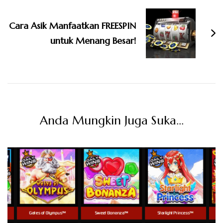
Cara Asik Manfaatkan FREESPIN
untuk Menang Besar!
Anda Mungkin Juga Suka...